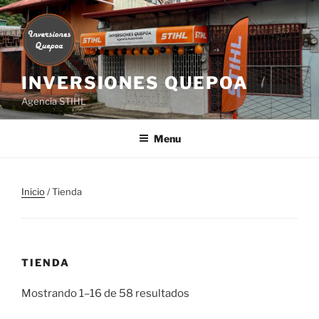
Skip
to
content
INVERSIONES QUEPOA
Agencia STIHL
Menu
Inicio
/ Tienda
TIENDA
Mostrando 1–16 de 58 resultados