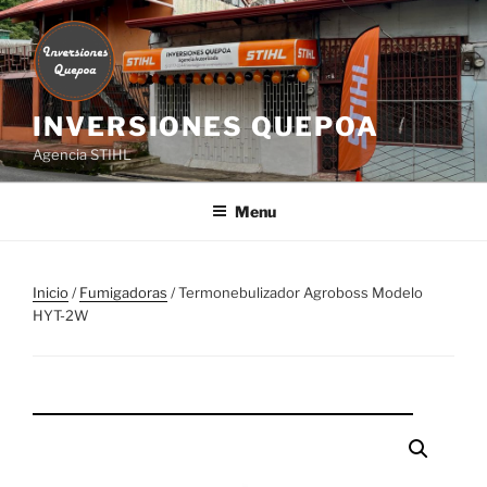
Skip
to
content
INVERSIONES QUEPOA
Agencia STIHL
Menu
Inicio
/
Fumigadoras
/ Termonebulizador Agroboss Modelo
HYT-2W