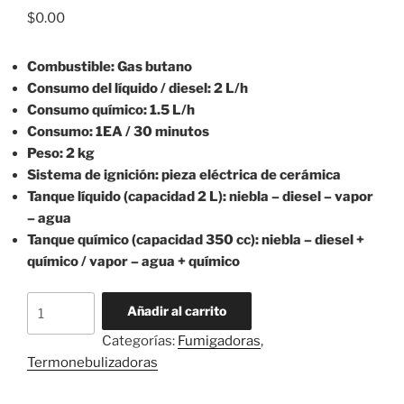
$
0.00
Combustible: Gas butano
Consumo del líquido / diesel: 2 L/h
Consumo químico: 1.5 L/h
Consumo: 1EA / 30 minutos
Peso: 2 kg
Sistema de ignición: pieza eléctrica de cerámica
Tanque líquido (capacidad 2 L): niebla – diesel – vapor
– agua
Tanque químico (capacidad 350 cc): niebla – diesel +
químico / vapor – agua + químico
Termonebulizador
Añadir al carrito
Agroboss
Categorías:
Fumigadoras
,
Modelo
Termonebulizadoras
HYT-
2W