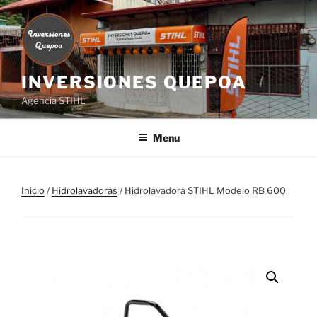
Skip
to
content
INVERSIONES QUEPOA
Agencia STIHL
Menu
Inicio
/
Hidrolavadoras
/ Hidrolavadora STIHL Modelo RB 600