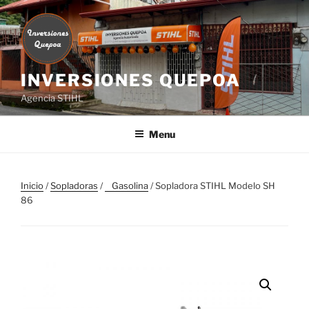
Skip
to
content
INVERSIONES QUEPOA
Agencia STIHL
Menu
Inicio
/
Sopladoras
/
⠀Gasolina
/ Sopladora STIHL Modelo SH
86