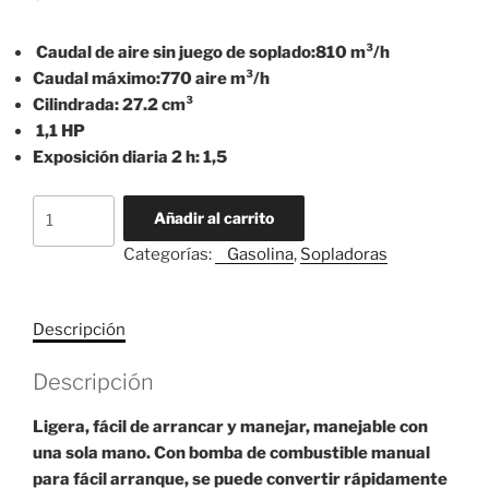
Caudal de aire sin juego de soplado:810 m³/h
Caudal máximo:770 aire m³/h
Cilindrada: 27.2 cm³
1,1 HP
Exposición diaria 2 h: 1,5
Sopladora
Añadir al carrito
STIHL
Categorías:
⠀Gasolina
,
Sopladoras
Modelo
SH
86
Descripción
cantidad
Descripción
Ligera, fácil de arrancar y manejar, manejable con
una sola mano. Con bomba de combustible manual
para fácil arranque, se puede convertir rápidamente