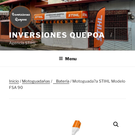
Skip
to
content
INVERSIONES QUEPOA
Agencia STIHL
Menu
Inicio
/
Motoguadañas
/
⠀Batería
/ Motoguada?a STIHL Modelo
FSA 90