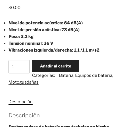
$
0.00
Nivel de potencia acústica: 84 dB(A)
Nivel de presión acústica: 73 dB(A)
Peso: 3,2 kg
Tensión nominal: 36 V
Vibraciones izquierda/derecha: 1,1 /1,1 m/s2
Motoguada?
Añadir al carrito
a
Categorías:
⠀Batería
,
Equipos de batería
,
STIHL
Motoguadañas
Modelo
FSA
90
Descripción
cantidad
Descripción