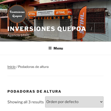
Skip
to
content
INVERSIONES QUEPOA
Agencia STIHL
Menu
Inicio
/ Podadoras de altura
PODADORAS DE ALTURA
Showing all 3 results