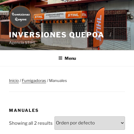
Skip
to
content
INVERSIONES QUEPOA
Agencia STIHL
Menu
Inicio
/
Fumigadoras
/ Manuales
MANUALES
Showing all 2 results