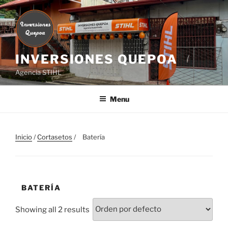
Skip
to
content
INVERSIONES QUEPOA
Agencia STIHL
Menu
Inicio
/
Cortasetos
/ ⠀Batería
⠀BATERÍA
Showing all 2 results